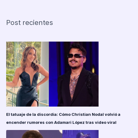
el
fin
de
Post recientes
una
era
que
transformó
la
industria
musical
El tatuaje de la discordia: Cómo Christian Nodal volvió a
encender rumores con Adamari López tras video viral