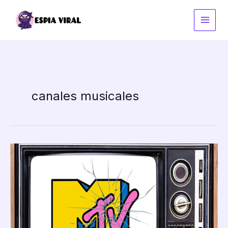
Ir
al
contenido
canales musicales