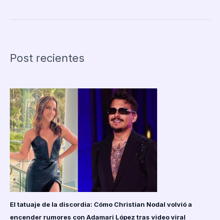
advierte
a
Argentina:
“Si
Milei
Post recientes
pierde,
no
seremos
generosos”
durante
encuentro
en
la
Casa
Blanca
El tatuaje de la discordia: Cómo Christian Nodal volvió a
encender rumores con Adamari López tras video viral