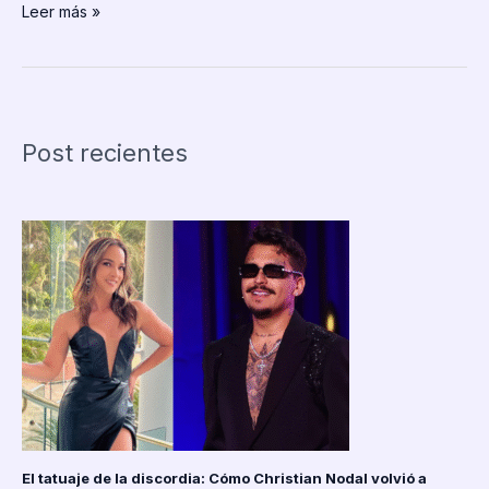
Grave
Leer más »
atentado
en
Ecuador:
atacan
el
Post recientes
convoy
del
presidente
Daniel
Noboa
y
el
Gobierno
habla
de
intento
de
asesinato
El tatuaje de la discordia: Cómo Christian Nodal volvió a