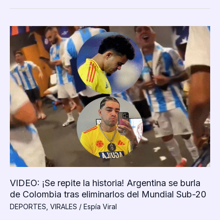
del
Mundial
Sub-
20:
Argentina
se
burló
de
México
y
Colombia,
pero
Marruecos
les
dio
una
lección
VIDEO: ¡Se repite la historia! Argentina se burla
de Colombia tras eliminarlos del Mundial Sub-20
DEPORTES
,
VIRALES
/
Espía Viral