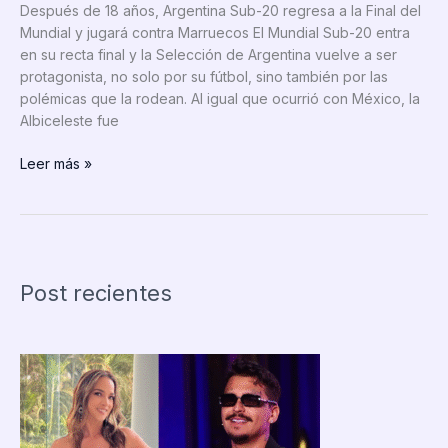
Después de 18 años, Argentina Sub-20 regresa a la Final del
Mundial y jugará contra Marruecos El Mundial Sub-20 entra
en su recta final y la Selección de Argentina vuelve a ser
protagonista, no solo por su fútbol, sino también por las
polémicas que la rodean. Al igual que ocurrió con México, la
Albiceleste fue
VIDEO:
Leer más »
¡Se
repite
la
historia!
Argentina
Post recientes
se
burla
de
Colombia
tras
eliminarlos
del