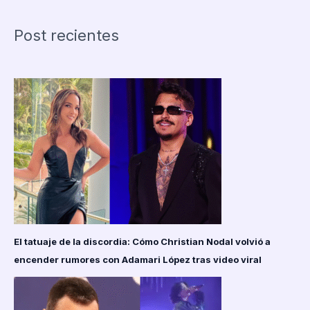
en
Cry
Post recientes
to
Heaven
de
Tom
Ford
con
Owen
Cooper
y
elenco
estelar
El tatuaje de la discordia: Cómo Christian Nodal volvió a
encender rumores con Adamari López tras video viral