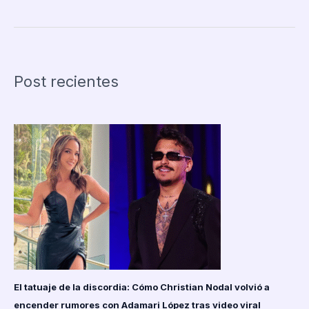
víctima
de
acoso
en
TwitchCon
Post recientes
2025:
polémica
por
la
seguridad
de
la
plataforma
y
respuesta
tardía
El tatuaje de la discordia: Cómo Christian Nodal volvió a
encender rumores con Adamari López tras video viral