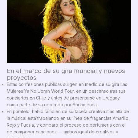
En el marco de su gira mundial y nuevos
proyectos
Estas confesiones públicas surgen en medio de su gira Las
Mujeres Ya No Lloran World Tour, en un descanso tras sus
conciertos en Chile y antes de presentarse en Uruguay
como parte de su recorrido por Sudamérica.
En paralelo, habló también de su faceta creativa más allá de
la música: está trabajando en su línea de fragancias Amarillo,
Rojo y Fucsia, y comparó el proceso de perfumería con el
de componer canciones — ambos igual de creativos y